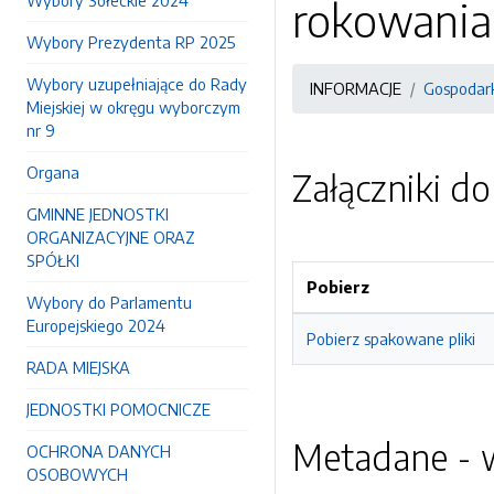
Wybory Sołeckie 2024
rokowania 
Wybory Prezydenta RP 2025
Wybory uzupełniające do Rady
INFORMACJE
Gospodark
Miejskiej w okręgu wyborczym
nr 9
Organa
Załączniki d
GMINNE JEDNOSTKI
ORGANIZACYJNE ORAZ
SPÓŁKI
Pobierz
Wybory do Parlamentu
Europejskiego 2024
Pobierz spakowane pliki
RADA MIEJSKA
JEDNOSTKI POMOCNICZE
Metadane - w
OCHRONA DANYCH
OSOBOWYCH