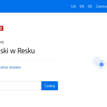
UA
EN
DE
Zamówi
nej
jski w Resku
tatnio dodane
Szukaj