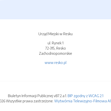
Urząd Miejski w Resku
ul. Rynek 1
72-315, Resko
Zachodniopomorskie
www.resko.pl
Biuletyn Informacji Publicznej v87.2.a.1.
BIP zgodny z WCAG 2.1
026 Wszystkie prawa zastrzeżone.
Wytwórnia Telewizyjno-Filmowa Alfa