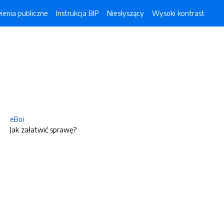
enia publiczne
Instrukcja BIP
Niesłyszący
Wysoki kontrast
eBoi
Jak załatwić sprawę?