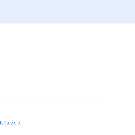
 Sp. z o.o.