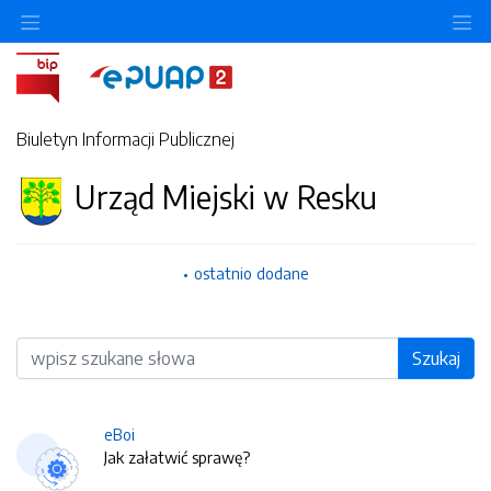
O
Biuletyn Informacji Publicznej
Urząd Miejski w Resku
ostatnio dodane
Wyszukiwarka
Szukaj
eBoi
Jak załatwić sprawę?