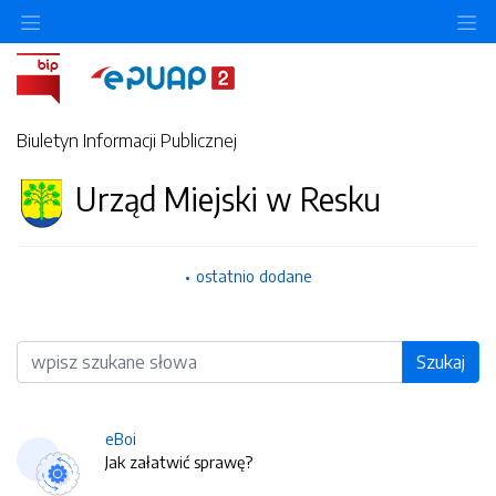
O
Biuletyn Informacji Publicznej
Urząd Miejski w Resku
ostatnio dodane
Wyszukiwarka
Szukaj
eBoi
Jak załatwić sprawę?