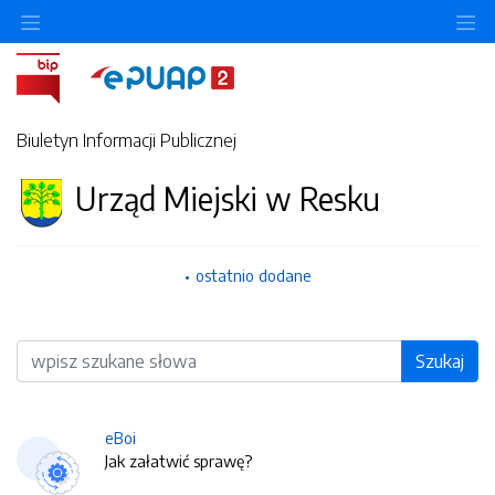
O
Biuletyn Informacji Publicznej
Urząd Miejski w Resku
ostatnio dodane
Wyszukiwarka
Szukaj
eBoi
Jak załatwić sprawę?