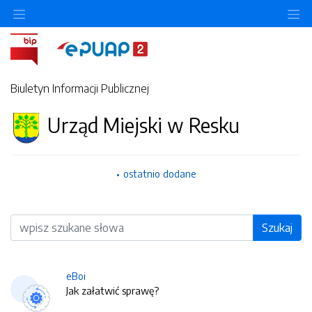
O
Biuletyn Informacji Publicznej
Urząd Miejski w Resku
ostatnio dodane
Wyszukiwarka
Szukaj
eBoi
Jak załatwić sprawę?