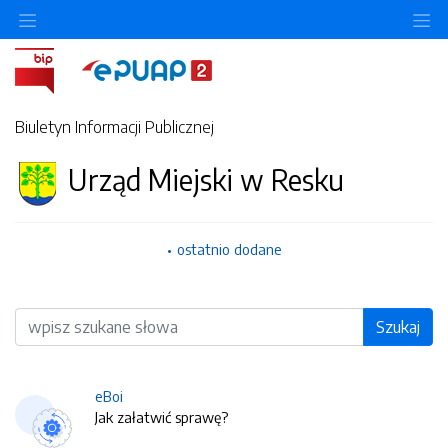
O
Biuletyn Informacji Publicznej
Urząd Miejski w Resku
ostatnio dodane
Wyszukiwarka
Szukaj
eBoi
Jak załatwić sprawę?