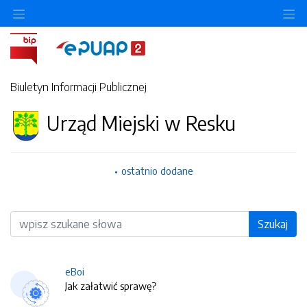
O
Biuletyn Informacji Publicznej
Urząd Miejski w Resku
ostatnio dodane
Wyszukiwarka
Szukaj
eBoi
Jak załatwić sprawę?