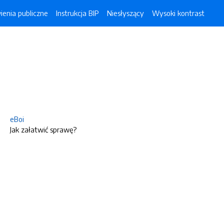
enia publiczne
Instrukcja BIP
Niesłyszący
Wysoki kontrast
eBoi
Jak załatwić sprawę?