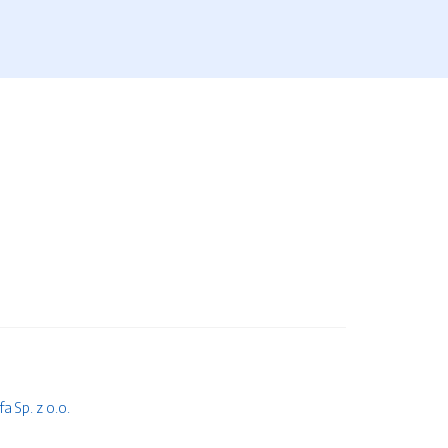
 Sp. z o.o.