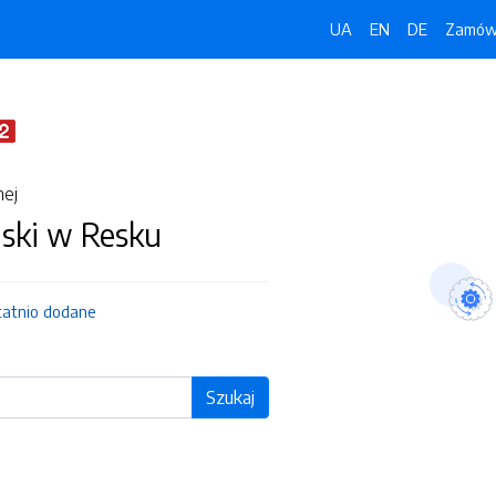
UA
EN
DE
Zamówi
nej
jski w Resku
tatnio dodane
Szukaj