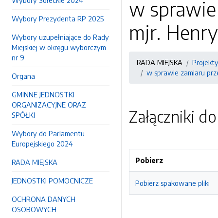
Wybory Sołeckie 2024
w sprawie
Wybory Prezydenta RP 2025
mjr. Henr
Wybory uzupełniające do Rady
Miejskiej w okręgu wyborczym
nr 9
RADA MIEJSKA
Projekt
w sprawie zamiaru prz
Organa
GMINNE JEDNOSTKI
ORGANIZACYJNE ORAZ
Załączniki d
SPÓŁKI
Wybory do Parlamentu
Europejskiego 2024
Pobierz
RADA MIEJSKA
JEDNOSTKI POMOCNICZE
Pobierz spakowane pliki
OCHRONA DANYCH
OSOBOWYCH