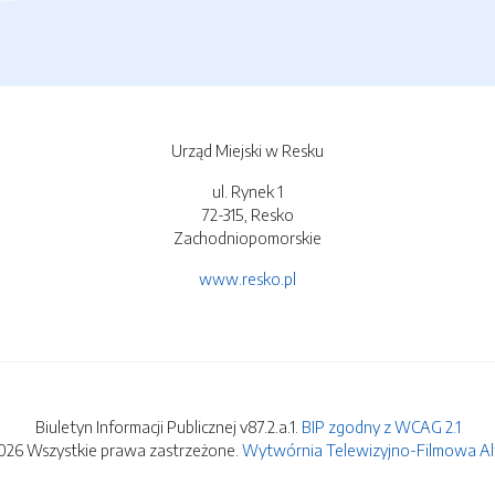
Urząd Miejski w Resku
ul. Rynek 1
72-315, Resko
Zachodniopomorskie
www.resko.pl
Biuletyn Informacji Publicznej v87.2.a.1.
BIP zgodny z WCAG 2.1
026 Wszystkie prawa zastrzeżone.
Wytwórnia Telewizyjno-Filmowa Alfa