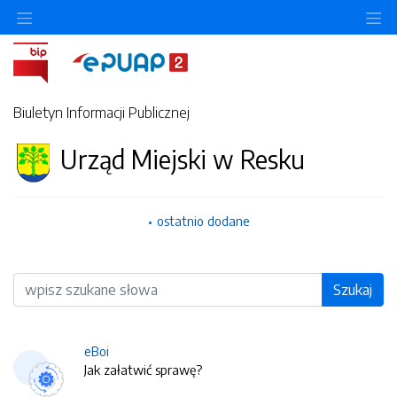
O
Biuletyn Informacji Publicznej
Urząd Miejski w Resku
ostatnio dodane
Wyszukiwarka
Szukaj
eBoi
Jak załatwić sprawę?