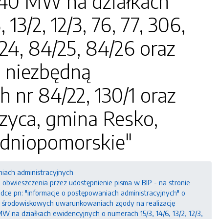
 40 MW na działkach
3/2, 12/3, 76, 77, 306,
/24, 84/25, 84/26 oraz
 z niezbędną
h nr 84/22, 130/1 oraz
rzyca, gmina Resko,
odniopomorskie"
niach administracyjnych
bwieszczenia przez udostępnienie pisma w BIP - na stronie
ładce pn: "informacje o postępowaniach administracyjnych" o
o środowiskowych uwarunkowaniach zgody na realizację
 MW na działkach ewidencyjnych o numerach 15/3, 14/6, 13/2, 12/3,