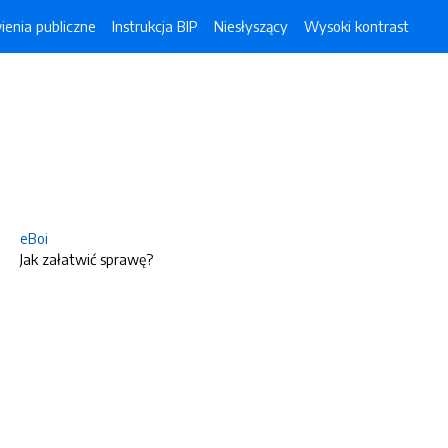
enia publiczne
Instrukcja BIP
Niesłyszący
Wysoki kontrast
eBoi
Jak załatwić sprawę?