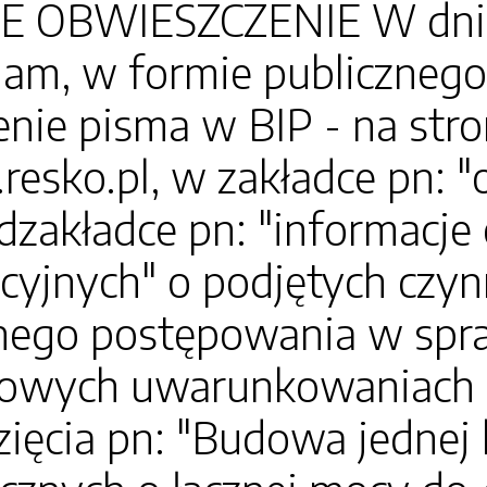
 OBWIESZCZENIE W dniu 5
am, w formie publicznego
nie pisma w BIP - na str
.resko.pl, w zakładce pn: 
dzakładce pn: "informacj
cyjnych" o podjętych czyn
ego postępowania w spra
owych uwarunkowaniach zg
ięcia pn: "Budowa jednej lu