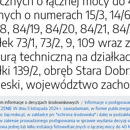
icznych o łącznej mocy do
ch o numerach 15/3, 14/6, 1
18, 84/19, 84/20, 84/21, 84
łek 73/1, 73/2, 9, 109 wraz
turą techniczną na działkac
ałki 139/2, obręb Stara Dob
beski, województwo zach
ym informacje o decyzjach środowiskowych
Informacje o postępowa
IE W dniu 5 listopada 2024 r. zawiadamiam, w formie publicznego o
: bip.resko.pl, w zakładce pn: "ochrona środowiska" i dalej w podzak
 w zakresie prowadzonego postępowania w sprawie wydania decyzji 
owa jednej lub kilku instalacji fotowoltaicznych o łącznej mocy do 40