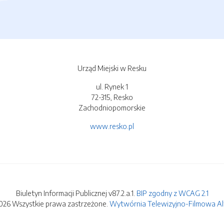
Urząd Miejski w Resku
ul. Rynek 1
72-315, Resko
Zachodniopomorskie
www.resko.pl
Biuletyn Informacji Publicznej v87.2.a.1.
BIP zgodny z WCAG 2.1
026 Wszystkie prawa zastrzeżone.
Wytwórnia Telewizyjno-Filmowa Alfa