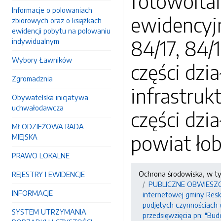
fotowolta
Informacje o polowaniach
ewidencyjny
zbiorowych oraz o książkach
ewidencji pobytu na polowaniu
84/17, 84/
indywidualnym
Wybory Ławników
części dzia
Zgromadznia
infrastruk
Obywatelska inicjatywa
uchwałodawcza
części dzi
MŁODZIEŻOWA RADA
powiat ło
MIEJSKA
PRAWO LOKALNE
Ochrona środowiska, w t
REJESTRY I EWIDENCJE
PUBLICZNE OBWIESZCZEN
INFORMACJE
internetowej gminy Resko
podjętych czynnościach
SYSTEM UTRZYMANIA
przedsięwzięcia pn: "Bud