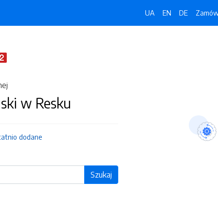
UA
EN
DE
Zamówi
nej
jski w Resku
tatnio dodane
Szukaj