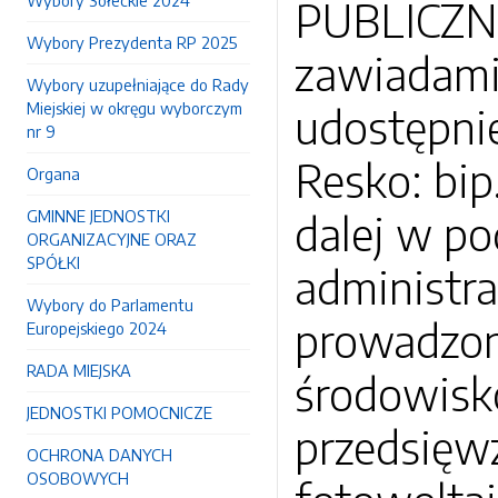
Wybory Sołeckie 2024
PUBLICZNE
Wybory Prezydenta RP 2025
zawiadami
Wybory uzupełniające do Rady
Miejskiej w okręgu wyborczym
udostępnie
nr 9
Resko: bip
Organa
GMINNE JEDNOSTKI
dalej w po
ORGANIZACYJNE ORAZ
SPÓŁKI
administra
Wybory do Parlamentu
prowadzon
Europejskiego 2024
RADA MIEJSKA
środowisk
JEDNOSTKI POMOCNICZE
przedsięwz
OCHRONA DANYCH
OSOBOWYCH