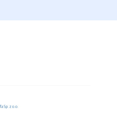
 Sp. z o.o.