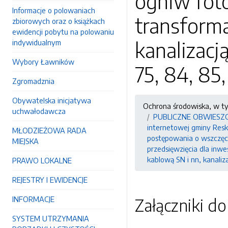
ogniw fot
Informacje o polowaniach
transforma
zbiorowych oraz o książkach
ewidencji pobytu na polowaniu
kanalizacj
indywidualnym
Wybory Ławników
75, 84, 85,
Zgromadznia
Obywatelska inicjatywa
Ochrona środowiska, w t
uchwałodawcza
PUBLICZNE OBWIESZCZEN
internetowej gminy Resko
MŁODZIEŻOWA RADA
postępowania o wszczęc
MIEJSKA
przedsięwzięcia dla inw
kablową SN i nn, kanaliza
PRAWO LOKALNE
REJESTRY I EWIDENCJE
INFORMACJE
Załączniki d
SYSTEM UTRZYMANIA