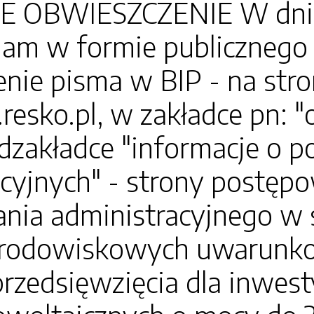
 OBWIESZCZENIE W dniu 7
am w formie publicznego 
nie pisma w BIP - na str
.resko.pl, w zakładce pn: 
odzakładce "informacje o 
cyjnych" - strony postęp
nia administracyjnego w 
 środowiskowych uwarunk
 przedsięwzięcia dla inwes