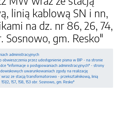
22 MW wraz ze stacją
, linią kablową SN i nn,
ami na dz. nr 86, 26, 74,
obr. Sosnowo, gm. Resko"
niach administracyjnych
obwieszczenia przez udostępnienie pisma w BIP - na stronie
ładce "informacje o postępowaniach administracyjnych" - strony
rodowiskowych uwarunkowaniach zgody na realizację
wraz ze stacją transformatorowo - przekształnikową, linią
 151/2, 157, 158, 153 obr. Sosnowo, gm. Resko"