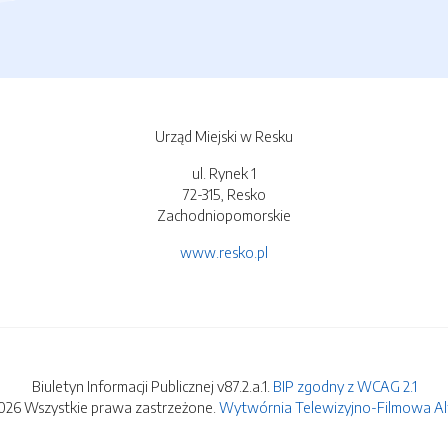
Urząd Miejski w Resku
ul. Rynek 1
72-315, Resko
Zachodniopomorskie
www.resko.pl
Biuletyn Informacji Publicznej v87.2.a.1.
BIP zgodny z WCAG 2.1
026 Wszystkie prawa zastrzeżone.
Wytwórnia Telewizyjno-Filmowa Alfa