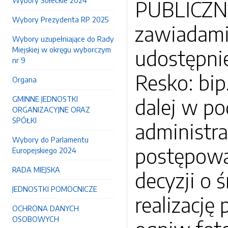
Wybory Sołeckie 2024
PUBLICZNE
Wybory Prezydenta RP 2025
zawiadami
Wybory uzupełniające do Rady
Miejskiej w okręgu wyborczym
udostępnie
nr 9
Resko: bip
Organa
GMINNE JEDNOSTKI
dalej w p
ORGANIZACYJNE ORAZ
SPÓŁKI
administra
Wybory do Parlamentu
postępowa
Europejskiego 2024
RADA MIEJSKA
decyzji o
JEDNOSTKI POMOCNICZE
realizację
OCHRONA DANYCH
OSOBOWYCH