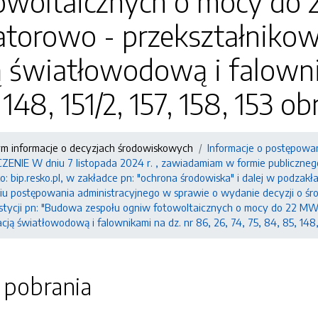
owoltaicznych o mocy do 
torowo - przekształnikową
ą światłowodową i falownik
 148, 151/2, 157, 158, 153 
ym informacje o decyzjach środowiskowych
Informacje o postępowa
IE W dniu 7 listopada 2024 r. , zawiadamiam w formie publicznego 
: bip.resko.pl, w zakładce pn: "ochrona środowiska" i dalej w podzak
iu postępowania administracyjnego w sprawie o wydanie decyzji o ś
estycji pn: "Budowa zespołu ogniw fotowoltaicznych o mocy do 22 MW 
cją światłowodową i falownikami na dz. nr 86, 26, 74, 75, 84, 85, 148,
o pobrania