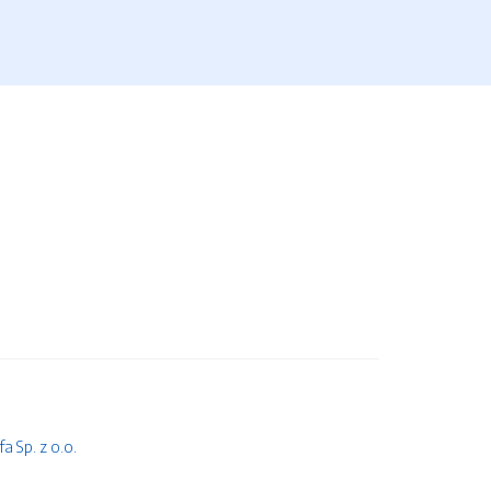
 Sp. z o.o.