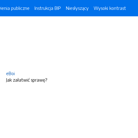
enia publiczne
Instrukcja BIP
Niesłyszący
Wysoki kontrast
eBoi
Jak załatwić sprawę?