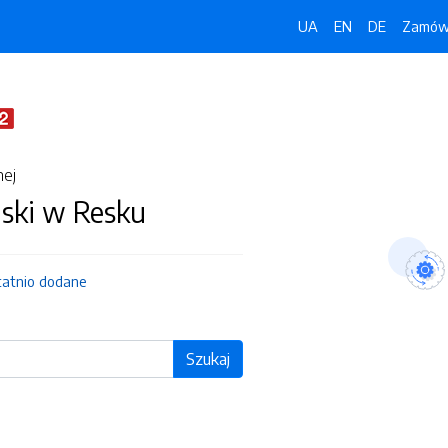
UA
EN
DE
Zamówi
nej
jski w Resku
tatnio dodane
Szukaj