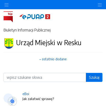
O
Biuletyn Informacji Publicznej
Urząd Miejski w Resku
ostatnio dodane
Wyszukiwarka
Szukaj
eBoi
Jak załatwić sprawę?