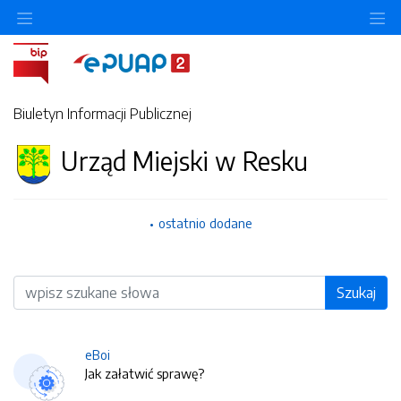
O
Biuletyn Informacji Publicznej
Urząd Miejski w Resku
ostatnio dodane
Wyszukiwarka
Szukaj
eBoi
Jak załatwić sprawę?