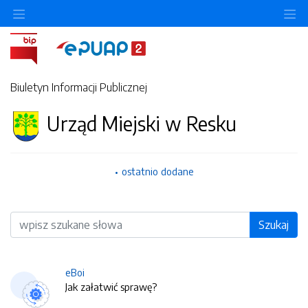
O
Biuletyn Informacji Publicznej
Urząd Miejski w Resku
ostatnio dodane
Wyszukiwarka
Szukaj
eBoi
Jak załatwić sprawę?