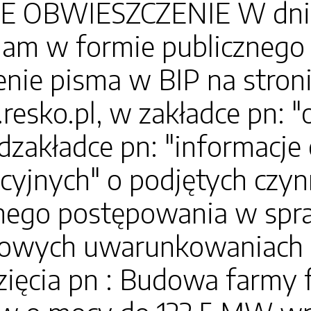
 OBWIESZCZENIE W dniu 
am w formie publicznego 
nie pisma w BIP na stron
.resko.pl, w zakładce pn: 
dzakładce pn: "informacj
cyjnych" o podjętych czyn
ego postępowania w spraw
owych uwarunkowaniach zg
ięcia pn : Budowa farmy 