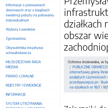
Przemysła
Informacje o polowaniach
infrastruk
zbiorowych oraz o książkach
ewidencji pobytu na polowaniu
działkach 
indywidualnym
Wybory Ławników
obszar wie
Zgromadznia
zachodnio
Obywatelska inicjatywa
uchwałodawcza
MŁODZIEŻOWA RADA
Ochrona środowiska, w t
MIEJSKA
PUBLICZNE OBWIESZCZEN
internetowej gminy Resko
PRAWO LOKALNE
podjętych czynnościach
przedsięwzięcia pn : Bu
REJESTRY I EWIDENCJE
na działkach nr 18/7 i 
INFORMACJE
SYSTEM UTRZYMANIA