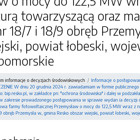
w o mocy do 122,5 MW wr
turą towarzyszącą oraz m
nr 18/7 i 18/9 obręb Prze
jski, powiat łobeski, wo
pomorskie
ym informacje o decyzjach środowiskowych
Informacje o postępowa
IE W dniu 20 grudnia 2024 r. zawiadamiam w formie publicznego ob
: bip.resko.pl, w zakładce pn: "ochrona środowiska" i dalej w podzak
 w zakresie prowadzonego postępowania w sprawie wydan ia decyzji 
dowa farmy fotowoltaicznej Przemysław o mocy do 122,5 MW wraz z ni
18/9 obręb Przemysła w, gmina Resko obszar wiejski, powiat łobeski, 