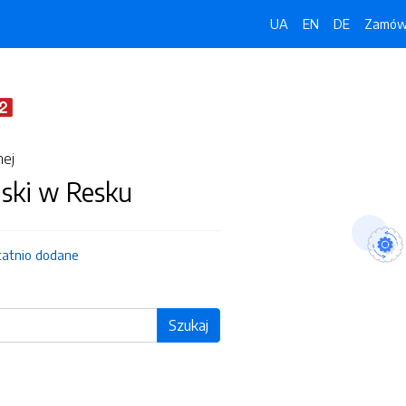
UA
EN
DE
Zamówi
nej
jski w Resku
tatnio dodane
Szukaj