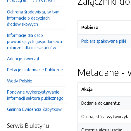
Załączniki d
PORZĄDKU I CZYSTOŚCI
Ochrona środowiska, w tym
informacje o decyzjach
środowiskowych
Pobierz
Informacje dla osób
Pobierz spakowane pliki
prowadzących gospodarstwa
rolnicze i dla mieszkańców
Adopcje zwierząt
Metadane - w
Petycje i Informacje Publiczne
Wody Polskie
Akcja
Ponowne wykorzystywanie
informacji sektora publicznego
Dodanie dokumentu:
Gminna Ewidencja Zabytków
Osoba, która wytworzyła i
Serwis Biuletynu
Ostatnia aktualizacja: