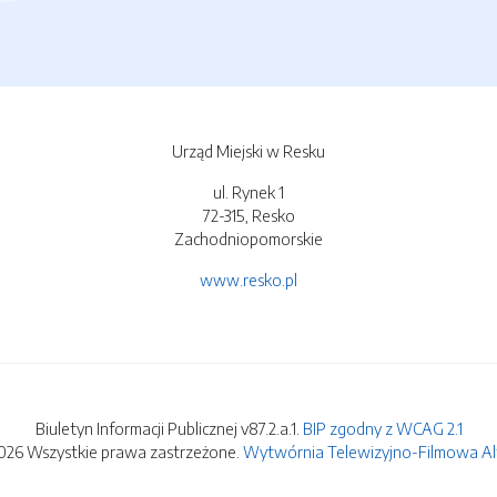
Urząd Miejski w Resku
ul. Rynek 1
72-315, Resko
Zachodniopomorskie
www.resko.pl
Biuletyn Informacji Publicznej v87.2.a.1.
BIP zgodny z WCAG 2.1
026 Wszystkie prawa zastrzeżone.
Wytwórnia Telewizyjno-Filmowa Alfa