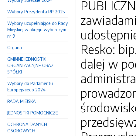
Wybory Sołeckie 2024
PUBLICZNE
Wybory Prezydenta RP 2025
zawiadami
Wybory uzupełniające do Rady
Miejskiej w okręgu wyborczym
udostępnie
nr 9
Resko: bip
Organa
GMINNE JEDNOSTKI
dalej w po
ORGANIZACYJNE ORAZ
SPÓŁKI
administra
Wybory do Parlamentu
prowadzon
Europejskiego 2024
RADA MIEJSKA
środowisk
JEDNOSTKI POMOCNICZE
przedsięwz
OCHRONA DANYCH
OSOBOWYCH