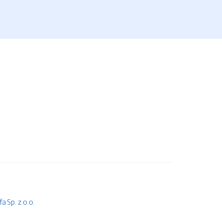
 Sp. z o.o.