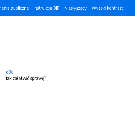
enia publiczne
Instrukcja BIP
Niesłyszący
Wysoki kontrast
eBoi
Jak załatwić sprawę?