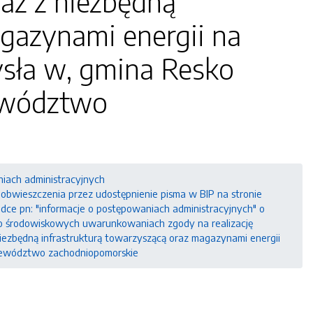
az z niezbędną
agazynami energii na
mysła w, gmina Resko
jewództwo
niach administracyjnych
wieszczenia przez udostępnienie pisma w BIP na stronie
ładce pn: "informacje o postępowaniach administracyjnych" o
o środowiskowych uwarunkowaniach zgody na realizację
ezbędną infrastrukturą towarzyszącą oraz magazynami energii
województwo zachodniopomorskie