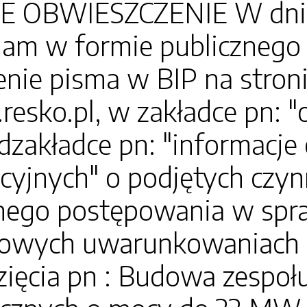
 OBWIESZCZENIE W dniu 9
am w formie publicznego 
nie pisma w BIP na stron
.resko.pl, w zakładce pn: 
dzakładce pn: "informacj
cyjnych" o podjętych czyn
ego postępowania w spraw
owych uwarunkowaniach zg
zięcia pn : Budowa zespoł