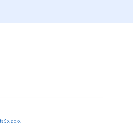
 Sp. z o.o.