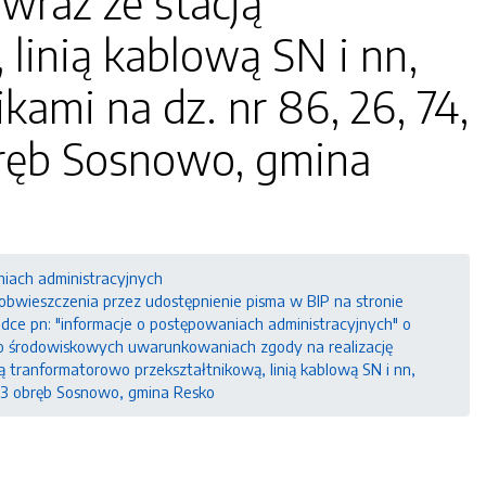
wraz ze stacją
linią kablową SN i nn,
ami na dz. nr 86, 26, 74,
 obręb Sosnowo, gmina
niach administracyjnych
wieszczenia przez udostępnienie pisma w BIP na stronie
ładce pn: "informacje o postępowaniach administracyjnych" o
o środowiskowych uwarunkowaniach zgody na realizację
tranformatorowo przekształtnikową, linią kablową SN i nn,
 153 obręb Sosnowo, gmina Resko