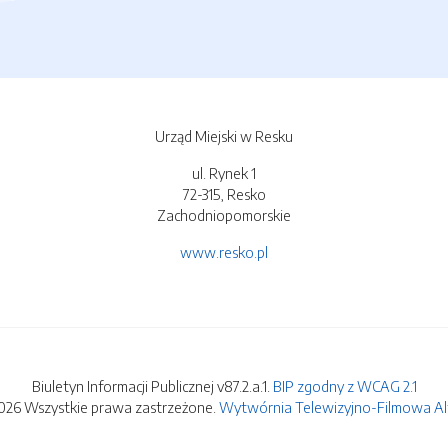
Urząd Miejski w Resku
ul. Rynek 1
72-315, Resko
Zachodniopomorskie
www.resko.pl
Biuletyn Informacji Publicznej v87.2.a.1.
BIP zgodny z WCAG 2.1
026 Wszystkie prawa zastrzeżone.
Wytwórnia Telewizyjno-Filmowa Alfa