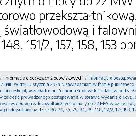
icznych o mocy do 22 MW 
orowo przekształtnikową, 
ą światłowodową i falownik
, 148, 151/2, 157, 158, 153
ym informacje o decyzjach środowiskowych
Informacje o postępowa
IE W dniu 9 stycznia 2024 r. zawiadamiam w formie publicznego ob
: bip.resko.pl, w zakładce pn: "ochrona środowiska" i dalej w podzak
 w zakresie prowadzonego postępowania w sprawie wydania d ecyzji 
dowa zespołu ogniw fotowoltaicznych o mocy do 22 MW wraz ze stacją 
ą i falownikami na dz. nr 86, 26, 74, 75, 84, 85, 148, 151/2, 157, 158,