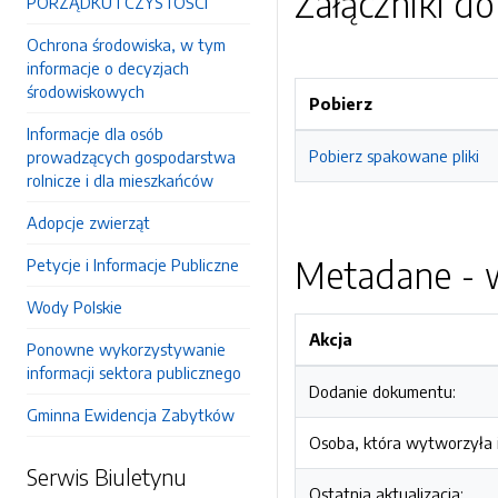
Załączniki d
PORZĄDKU I CZYSTOŚCI
Ochrona środowiska, w tym
informacje o decyzjach
środowiskowych
Pobierz
Informacje dla osób
Pobierz spakowane pliki
prowadzących gospodarstwa
rolnicze i dla mieszkańców
Adopcje zwierząt
Metadane - w
Petycje i Informacje Publiczne
Wody Polskie
Akcja
Ponowne wykorzystywanie
informacji sektora publicznego
Dodanie dokumentu:
Gminna Ewidencja Zabytków
Osoba, która wytworzyła i
Serwis Biuletynu
Ostatnia aktualizacja: