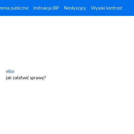
enia publiczne
Instrukcja BIP
Niesłyszący
Wysoki kontrast
eBoi
Jak załatwić sprawę?