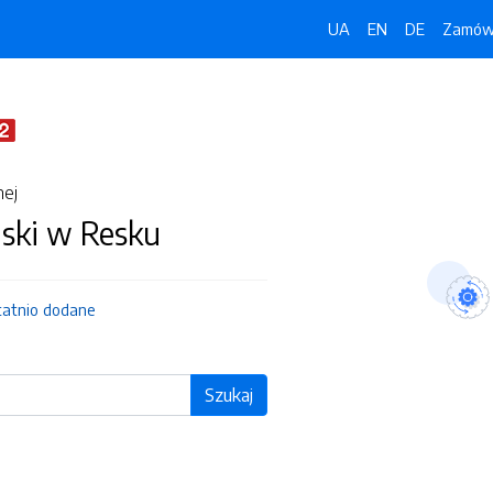
UA
EN
DE
Zamówi
nej
jski w Resku
tatnio dodane
Szukaj