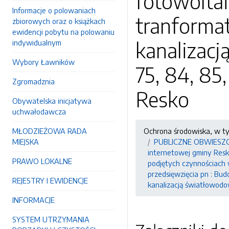
fotowolta
Informacje o polowaniach
tranformat
zbiorowych oraz o książkach
ewidencji pobytu na polowaniu
kanalizacj
indywidualnym
Wybory Ławników
75, 84, 85
Zgromadznia
Resko
Obywatelska inicjatywa
uchwałodawcza
MŁODZIEŻOWA RADA
Ochrona środowiska, w t
MIEJSKA
PUBLICZNE OBWIESZCZEN
internetowej gminy Resko
PRAWO LOKALNE
podjętych czynnościach
przedsięwzięcia pn : Bu
REJESTRY I EWIDENCJE
kanalizacją światłowodow
INFORMACJE
SYSTEM UTRZYMANIA