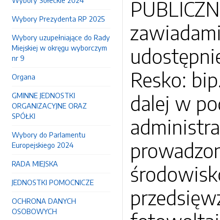
Wybory Sołeckie 2024
PUBLICZNE
Wybory Prezydenta RP 2025
zawiadami
Wybory uzupełniające do Rady
Miejskiej w okręgu wyborczym
udostępnie
nr 9
Resko: bip
Organa
GMINNE JEDNOSTKI
dalej w po
ORGANIZACYJNE ORAZ
SPÓŁKI
administra
Wybory do Parlamentu
prowadzon
Europejskiego 2024
RADA MIEJSKA
środowisk
JEDNOSTKI POMOCNICZE
przedsięw
OCHRONA DANYCH
OSOBOWYCH