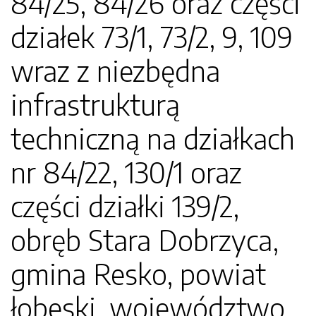
84/25, 84/26 oraz części
działek 73/1, 73/2, 9, 109
wraz z niezbędna
infrastrukturą
techniczną na działkach
nr 84/22, 130/1 oraz
części działki 139/2,
obręb Stara Dobrzyca,
gmina Resko, powiat
łobeski, województwo