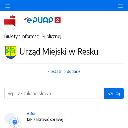
O
Biuletyn Informacji Publicznej
Urząd Miejski w Resku
ostatnio dodane
Wyszukiwarka
Szukaj
eBoi
Jak załatwić sprawę?