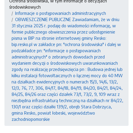
Ochrona środowiska, w tym informacje o decyzjach
środowiskowych
Informacje o postępowaniach administracyjnych
OBWIESZCZENIE PUBLICZNE Zawiadamiam, że w dniu
31 stycznia 2025 r. podaję do wiadomości informację, w
formie publicznego obwieszczenia przez udostępnienie
pisma w BIP na stronie internetowej gminy Resko:
bip.resko.pl w zakładce pn: "ochrona środowiska" i dalej w
podzakładce pn: "informacje o postępowaniach
administracyjnych" o zebranych dowodach przed
wydaniem decyzji o środowiskowych uwarunkowaniach
zgody na realizację przedsięwzięcia pn : Budowa jednej lub
kilku instalacji fotowoltaicznych o łącznej mocy do 40 MW
na działkach ewidencyjnych o numerach 15/3, 14/6, 13/2,
12/3, 76, 77, 306, 84/17, 84/18, 84/19, 84/20, 84/21, 84/24,
84/25, 84/26 oraz części działek 73/1, 73/2, 9, 109 wraz z
niezbędna infrastrukturą techniczną na działkach nr 84/22,
130/1 oraz części działki 139/2, obręb Stara Dobrzyca,
gmina Resko, powiat łobeski, województwo
zachodniopomorskie