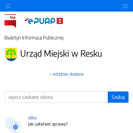
O
Biuletyn Informacji Publicznej
Urząd Miejski w Resku
ostatnio dodane
Wyszukiwarka
Szukaj
eBoi
Jak załatwić sprawę?