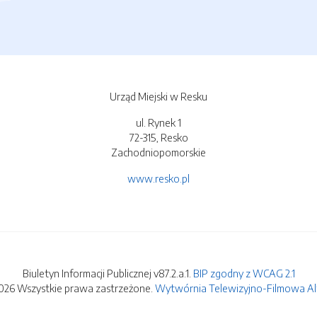
Urząd Miejski w Resku
ul. Rynek 1
72-315, Resko
Zachodniopomorskie
www.resko.pl
Biuletyn Informacji Publicznej v87.2.a.1.
BIP zgodny z WCAG 2.1
026 Wszystkie prawa zastrzeżone.
Wytwórnia Telewizyjno-Filmowa Alfa