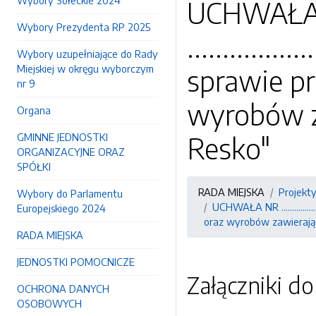
Wybory Sołeckie 2024
UCHWAŁA NR
Wybory Prezydenta RP 2025
...........
Wybory uzupełniające do Rady
Miejskiej w okręgu wyborczym
sprawie pr
nr 9
wyrobów za
Organa
GMINNE JEDNOSTKI
Resko"
ORGANIZACYJNE ORAZ
SPÓŁKI
RADA MIEJSKA
Projekt
Wybory do Parlamentu
UCHWAŁA NR .............
Europejskiego 2024
oraz wyrobów zawierając
RADA MIEJSKA
JEDNOSTKI POMOCNICZE
Załączniki d
OCHRONA DANYCH
OSOBOWYCH