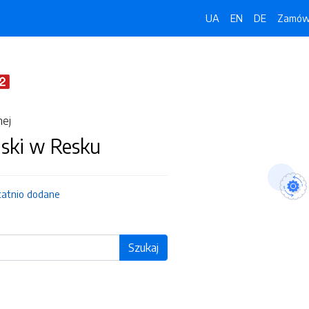
UA
EN
DE
Zamówi
nej
jski w Resku
tatnio dodane
Szukaj