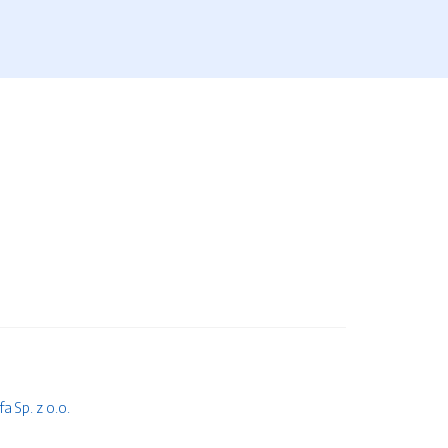
 Sp. z o.o.