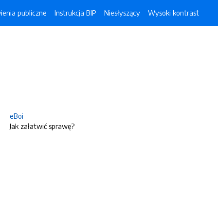
enia publiczne
Instrukcja BIP
Niesłyszący
Wysoki kontrast
eBoi
Jak załatwić sprawę?