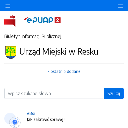
O
Biuletyn Informacji Publicznej
Urząd Miejski w Resku
ostatnio dodane
Wyszukiwarka
Szukaj
eBoi
Jak załatwić sprawę?