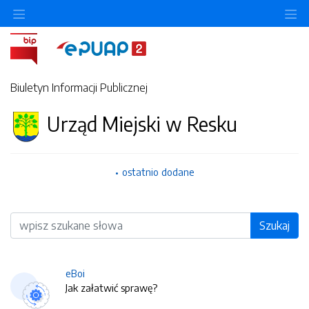
O
Biuletyn Informacji Publicznej
Urząd Miejski w Resku
ostatnio dodane
Wyszukiwarka
Szukaj
eBoi
Jak załatwić sprawę?