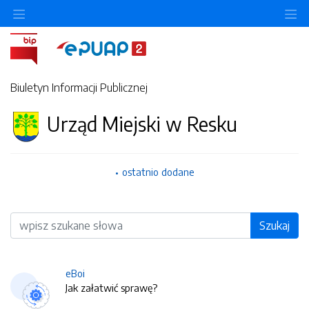
O
Biuletyn Informacji Publicznej
Urząd Miejski w Resku
ostatnio dodane
Wyszukiwarka
Szukaj
eBoi
Jak załatwić sprawę?