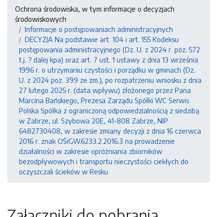
Ochrona środowiska, w tym informacje o decyzjach
środowiskowych
Informacje o postępowaniach administracyjnych
DECYZJA Na podstawie art. 104 i art. 155 Kodeksu
postępowania administracyjnego (Dz. U. z 2024 r. poz. 572
t.j. ? dalej kpa) oraz art. 7 ust. 1 ustawy z dnia 13 września
1996 r. o utrzymaniu czystości i porządku w gminach (Dz.
U. z 2024 poz. 399 ze zm.), po rozpatrzeniu wniosku z dnia
27 lutego 2025 r. (data wpływu) złożonego przez Pana
Marcina Bańskiego, Prezesa Zarządu Spółki WC Serwis
Polska Spółka z ograniczoną odpowiedzialnością z siedzibą
w Zabrze, ul. Szybowa 20E, 41-808 Zabrze, NIP
6482730408, w zakresie zmiany decyzji z dnia 16 czerwca
2016 r. znak OŚiGW.6233.2.2016.3 na prowadzenie
działalności w zakresie opróżniania zbiorników
bezodpływowych i transportu nieczystości ciekłych do
oczyszczali ścieków w Resku
Załączniki do pobrania