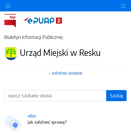
O
Biuletyn Informacji Publicznej
Urząd Miejski w Resku
ostatnio dodane
Wyszukiwarka
Szukaj
eBoi
Jak załatwić sprawę?