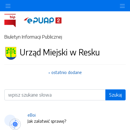
O
Biuletyn Informacji Publicznej
Urząd Miejski w Resku
ostatnio dodane
Wyszukiwarka
Szukaj
eBoi
Jak załatwić sprawę?