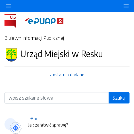
O
Biuletyn Informacji Publicznej
Urząd Miejski w Resku
ostatnio dodane
Wyszukiwarka
Szukaj
eBoi
Jak załatwić sprawę?