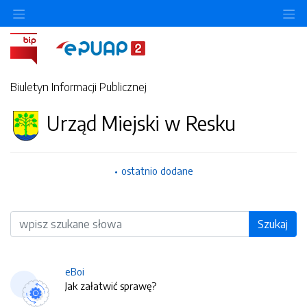
O
Biuletyn Informacji Publicznej
Urząd Miejski w Resku
ostatnio dodane
Wyszukiwarka
Szukaj
eBoi
Jak załatwić sprawę?