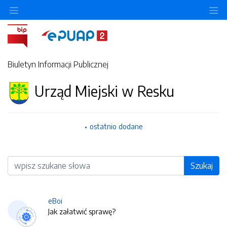
O
Biuletyn Informacji Publicznej
Urząd Miejski w Resku
ostatnio dodane
Wyszukiwarka
Szukaj
eBoi
Jak załatwić sprawę?