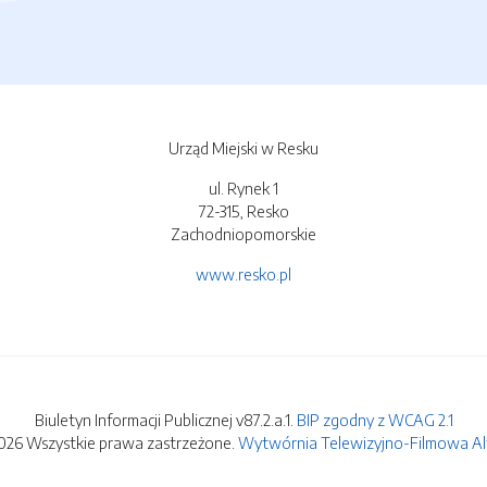
Urząd Miejski w Resku
ul. Rynek 1
72-315, Resko
Zachodniopomorskie
www.resko.pl
Biuletyn Informacji Publicznej v87.2.a.1.
BIP zgodny z WCAG 2.1
026 Wszystkie prawa zastrzeżone.
Wytwórnia Telewizyjno-Filmowa Alfa