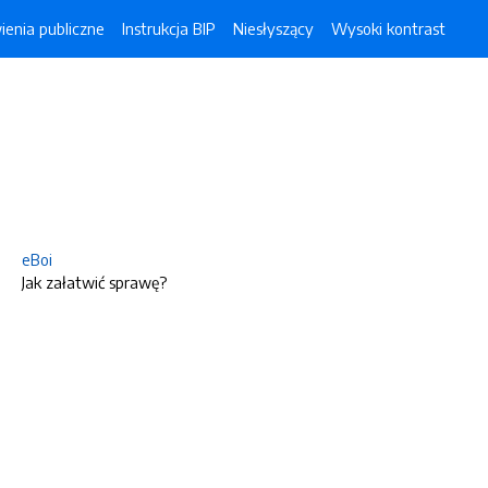
enia publiczne
Instrukcja BIP
Niesłyszący
Wysoki kontrast
eBoi
Jak załatwić sprawę?