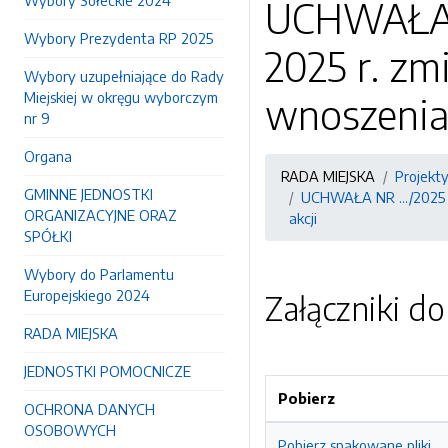
Wybory Sołeckie 2024
UCHWAŁA N
Wybory Prezydenta RP 2025
2025 r. zm
Wybory uzupełniające do Rady
Miejskiej w okręgu wyborczym
wnoszenia,
nr 9
Organa
RADA MIEJSKA
Projekt
GMINNE JEDNOSTKI
UCHWAŁA NR .../2025 RA
ORGANIZACYJNE ORAZ
akcji
SPÓŁKI
Wybory do Parlamentu
Europejskiego 2024
Załączniki d
RADA MIEJSKA
JEDNOSTKI POMOCNICZE
Pobierz
OCHRONA DANYCH
OSOBOWYCH
Pobierz spakowane pliki