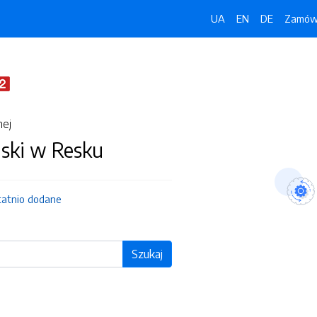
UA
EN
DE
Zamówi
nej
jski w Resku
tatnio dodane
Szukaj