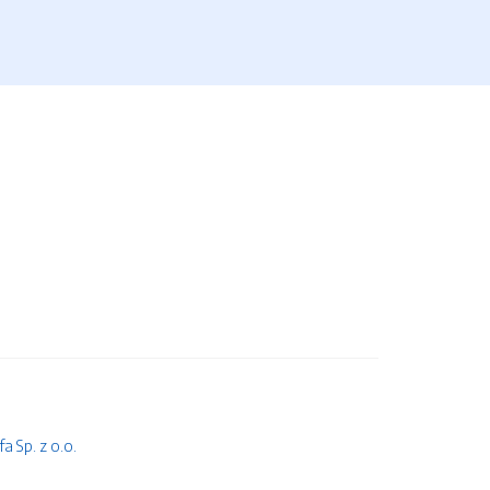
 Sp. z o.o.