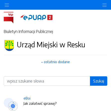
O
Biuletyn Informacji Publicznej
Urząd Miejski w Resku
ostatnio dodane
Wyszukiwarka
Szukaj
eBoi
Jak załatwić sprawę?