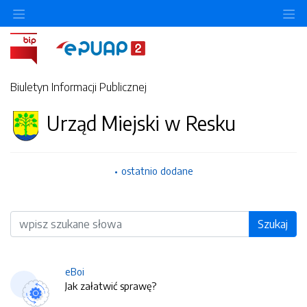
O
Biuletyn Informacji Publicznej
Urząd Miejski w Resku
ostatnio dodane
Wyszukiwarka
Szukaj
eBoi
Jak załatwić sprawę?