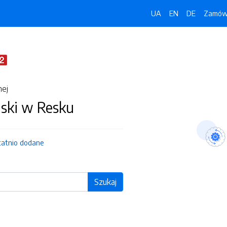
UA
EN
DE
Zamówi
nej
jski w Resku
tatnio dodane
Szukaj