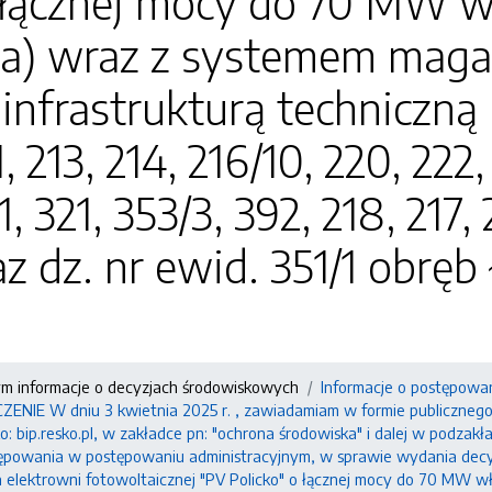
o łącznej mocy do 70 MW w
a) wraz z systemem magaz
infrastrukturą techniczną 
1, 213, 214, 216/10, 220, 222
1, 321, 353/3, 392, 218, 217,
az dz. nr ewid. 351/1 obrę
ym informacje o decyzjach środowiskowych
Informacje o postępowa
IE W dniu 3 kwietnia 2025 r. , zawiadamiam w formie publicznego o
: bip.resko.pl, w zakładce pn: "ochrona środowiska" i dalej w podzak
tępowania w postępowaniu administracyjnym, w sprawie wydania decy
 elektrowni fotowoltaicznej "PV Policko" o łącznej mocy do 70 MW 