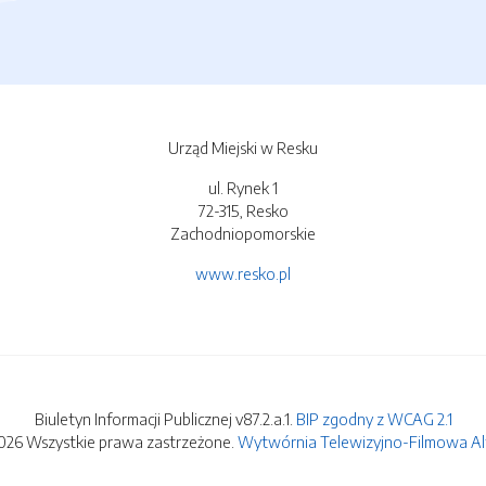
Urząd Miejski w Resku
ul. Rynek 1
72-315, Resko
Zachodniopomorskie
www.resko.pl
Biuletyn Informacji Publicznej v87.2.a.1.
BIP zgodny z WCAG 2.1
026 Wszystkie prawa zastrzeżone.
Wytwórnia Telewizyjno-Filmowa Alfa