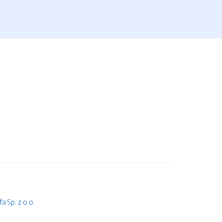
 Sp. z o.o.