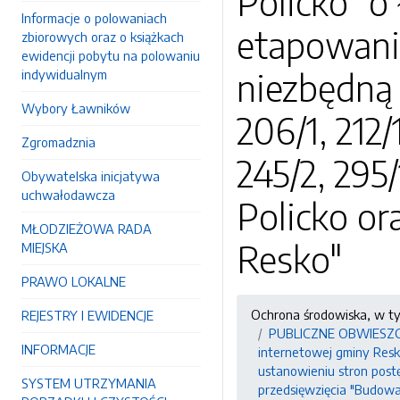
Policko" 
Informacje o polowaniach
etapowani
zbiorowych oraz o książkach
ewidencji pobytu na polowaniu
niezbędną 
indywidualnym
Wybory Ławników
206/1, 212/
Zgromadznia
245/2, 295/
Obywatelska inicjatywa
uchwałodawcza
Policko or
MŁODZIEŻOWA RADA
Resko"
MIEJSKA
PRAWO LOKALNE
Ochrona środowiska, w t
REJESTRY I EWIDENCJE
PUBLICZNE OBWIESZCZEN
INFORMACJE
internetowej gminy Resko
ustanowieniu stron pos
SYSTEM UTRZYMANIA
przedsięwzięcia "Budowa