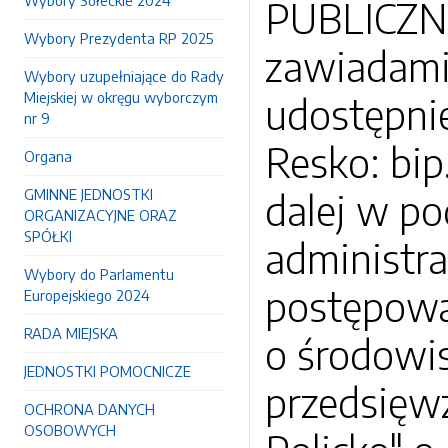
Wybory Sołeckie 2024
PUBLICZNE
Wybory Prezydenta RP 2025
zawiadami
Wybory uzupełniające do Rady
Miejskiej w okręgu wyborczym
udostępnie
nr 9
Resko: bip
Organa
GMINNE JEDNOSTKI
dalej w po
ORGANIZACYJNE ORAZ
SPÓŁKI
administr
Wybory do Parlamentu
postępowa
Europejskiego 2024
RADA MIEJSKA
o środowi
JEDNOSTKI POMOCNICZE
przedsięwz
OCHRONA DANYCH
OSOBOWYCH