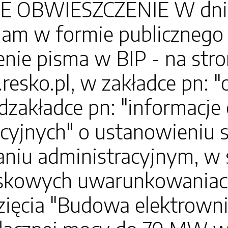
 OBWIESZCZENIE W dniu 3
am w formie publicznego 
nie pisma w BIP - na str
.resko.pl, w zakładce pn: 
dzakładce pn: "informacj
acyjnych" o ustanowieniu
niu administracyjnym, w 
skowych uwarunkowaniach 
ięcia "Budowa elektrowni