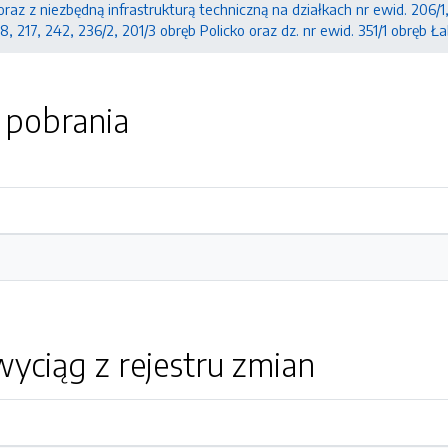
az z niezbędną infrastrukturą techniczną na działkach nr ewid. 206/1, 2
18, 217, 242, 236/2, 201/3 obręb Policko oraz dz. nr ewid. 351/1 obręb 
o pobrania
yciąg z rejestru zmian