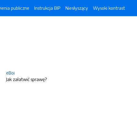
enia publiczne
Instrukcja BIP
Niesłyszący
Wysoki kontrast
eBoi
Jak załatwić sprawę?