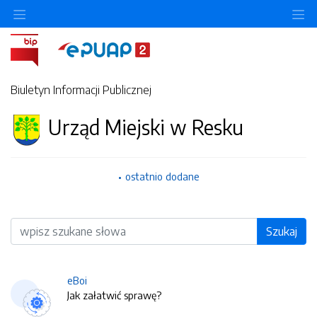
O
Biuletyn Informacji Publicznej
Urząd Miejski w Resku
ostatnio dodane
Wyszukiwarka
Szukaj
eBoi
Jak załatwić sprawę?