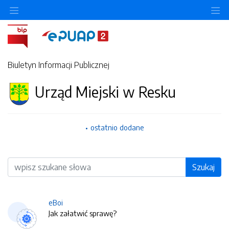
O
Biuletyn Informacji Publicznej
Urząd Miejski w Resku
ostatnio dodane
Wyszukiwarka
Szukaj
eBoi
Jak załatwić sprawę?