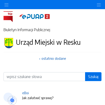
O
Biuletyn Informacji Publicznej
Urząd Miejski w Resku
ostatnio dodane
Wyszukiwarka
Szukaj
eBoi
Jak załatwić sprawę?