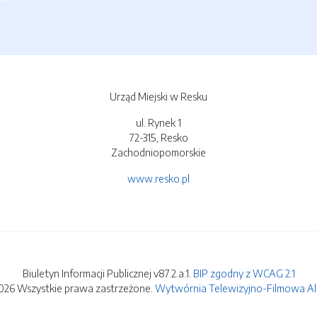
Urząd Miejski w Resku
ul. Rynek 1
72-315, Resko
Zachodniopomorskie
www.resko.pl
Biuletyn Informacji Publicznej v87.2.a.1.
BIP zgodny z WCAG 2.1
026 Wszystkie prawa zastrzeżone.
Wytwórnia Telewizyjno-Filmowa Alfa