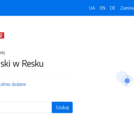
UA
EN
DE
Zamówi
nej
jski w Resku
tatnio dodane
Szukaj