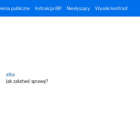
enia publiczne
Instrukcja BIP
Niesłyszący
Wysoki kontrast
eBoi
Jak załatwić sprawę?