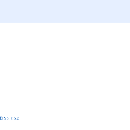
 Sp. z o.o.