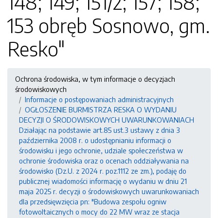
148; 149; 151/2; 157; 158;
153 obręb Sosnowo, gm.
Resko"
Ochrona środowiska, w tym informacje o decyzjach
środowiskowych
Informacje o postępowaniach administracyjnych
OGŁOSZENIE BURMISTRZA RESKA O WYDANIU
DECYZJI O ŚRODOWISKOWYCH UWARUNKOWANIACH
Działając na podstawie art.85 ust.3 ustawy z dnia 3
października 2008 r. o udostępnianiu informacji o
środowisku i jego ochronie, udziale społeczeństwa w
ochronie środowiska oraz o ocenach oddziaływania na
środowisko (Dz.U. z 2024 r. poz.1112 ze zm.), podaję do
publicznej wiadomości informację o wydaniu w dniu 21
maja 2025 r. decyzji o środowiskowych uwarunkowaniach
dla przedsięwzięcia pn: "Budowa zespołu ogniw
fotowoltaicznych o mocy do 22 MW wraz ze stacja