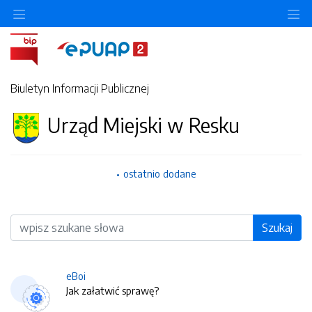
O
Biuletyn Informacji Publicznej
Urząd Miejski w Resku
ostatnio dodane
Wyszukiwarka
Szukaj
eBoi
Jak załatwić sprawę?