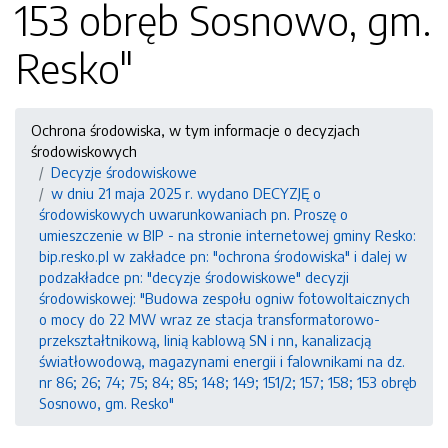
153 obręb Sosnowo, gm.
Resko"
Ochrona środowiska, w tym informacje o decyzjach
środowiskowych
Decyzje środowiskowe
w dniu 21 maja 2025 r. wydano DECYZJĘ o
środowiskowych uwarunkowaniach pn. Proszę o
umieszczenie w BIP - na stronie internetowej gminy Resko:
bip.resko.pl w zakładce pn: "ochrona środowiska" i dalej w
podzakładce pn: "decyzje środowiskowe" decyzji
środowiskowej: "Budowa zespołu ogniw fotowoltaicznych
o mocy do 22 MW wraz ze stacja transformatorowo-
przekształtnikową, linią kablową SN i nn, kanalizacją
światłowodową, magazynami energii i falownikami na dz.
nr 86; 26; 74; 75; 84; 85; 148; 149; 151/2; 157; 158; 153 obręb
Sosnowo, gm. Resko"