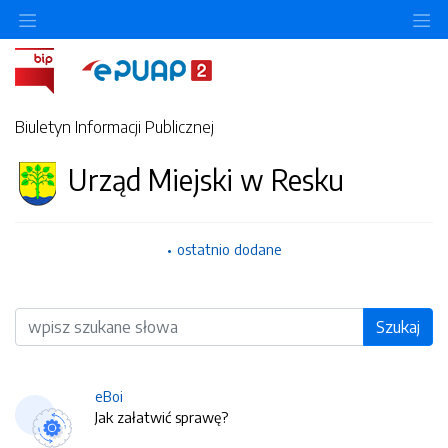
O
Biuletyn Informacji Publicznej
Urząd Miejski w Resku
ostatnio dodane
Wyszukiwarka
Szukaj
eBoi
Jak załatwić sprawę?