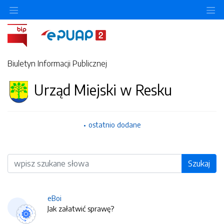
O
Biuletyn Informacji Publicznej
Urząd Miejski w Resku
ostatnio dodane
Wyszukiwarka
Szukaj
eBoi
Jak załatwić sprawę?