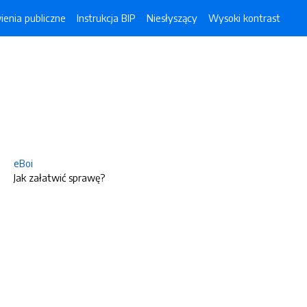
enia publiczne
Instrukcja BIP
Niesłyszący
Wysoki kontrast
eBoi
Jak załatwić sprawę?