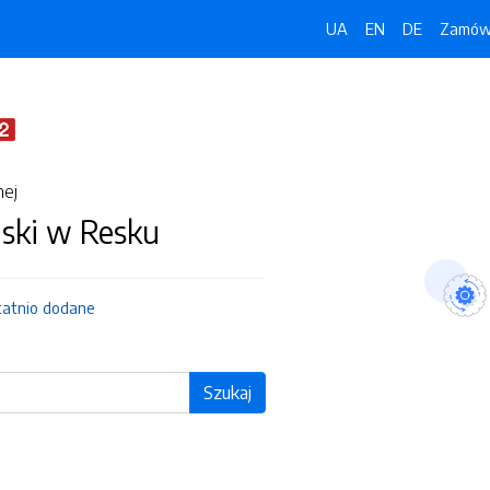
UA
EN
DE
Zamówi
nej
jski w Resku
tatnio dodane
Szukaj