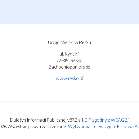
Urząd Miejski w Resku
ul. Rynek 1
72-315, Resko
Zachodniopomorskie
www.resko.pl
Biuletyn Informacji Publicznej v87.2.a.1.
BIP zgodny z WCAG 2.1
026 Wszystkie prawa zastrzeżone.
Wytwórnia Telewizyjno-Filmowa Alfa