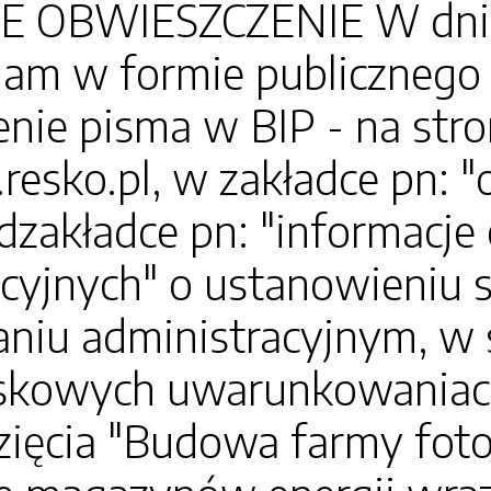
 OBWIESZCZENIE W dniu 9
am w formie publicznego 
nie pisma w BIP - na str
.resko.pl, w zakładce pn: 
dzakładce pn: "informacj
acyjnych" o ustanowieniu
niu administracyjnym, w 
skowych uwarunkowaniach 
ięcia "Budowa farmy foto