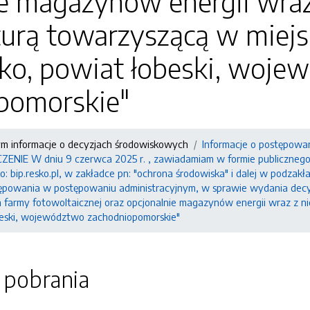
ie magazynów energii wraz
kturą towarzyszącą w mie
ko, powiat łobeski, woje
pomorskie"
ym informacje o decyzjach środowiskowych
Informacje o postępowa
IE W dniu 9 czerwca 2025 r. , zawiadamiam w formie publicznego o
: bip.resko.pl, w zakładce pn: "ochrona środowiska" i dalej w podzak
tępowania w postępowaniu administracyjnym, w sprawie wydania decy
 farmy fotowoltaicznej oraz opcjonalnie magazynów energii wraz z n
beski, województwo zachodniopomorskie"
o pobrania