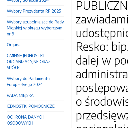
Wybory Sołeckie 2024
PUBLICZNE
Wybory Prezydenta RP 2025
zawiadami
Wybory uzupełniające do Rady
Miejskiej w okręgu wyborczym
udostępnie
nr 9
Resko: bip
Organa
GMINNE JEDNOSTKI
dalej w po
ORGANIZACYJNE ORAZ
SPÓŁKI
administr
Wybory do Parlamentu
postępowa
Europejskiego 2024
RADA MIEJSKA
o środowi
JEDNOSTKI POMOCNICZE
przedsięwz
OCHRONA DANYCH
OSOBOWYCH