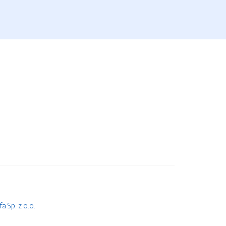
 Sp. z o.o.