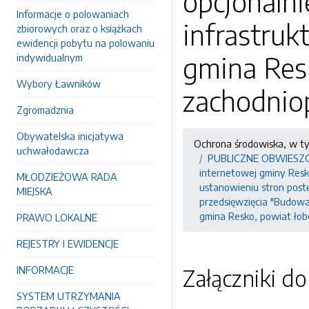
opcjonaln
Informacje o polowaniach
infrastru
zbiorowych oraz o książkach
ewidencji pobytu na polowaniu
gmina Res
indywidualnym
Wybory Ławników
zachodnio
Zgromadznia
Obywatelska inicjatywa
Ochrona środowiska, w t
uchwałodawcza
PUBLICZNE OBWIESZCZEN
internetowej gminy Resko
MŁODZIEŻOWA RADA
ustanowieniu stron pos
MIEJSKA
przedsięwzięcia "Budowa
gmina Resko, powiat ło
PRAWO LOKALNE
REJESTRY I EWIDENCJE
INFORMACJE
Załączniki d
SYSTEM UTRZYMANIA