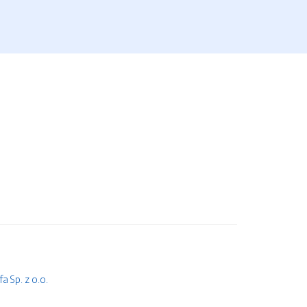
 Sp. z o.o.