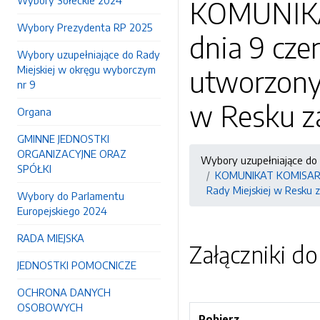
Wybory Sołeckie 2024
KOMUNIKA
Wybory Prezydenta RP 2025
dnia 9 cze
Wybory uzupełniające do Rady
Miejskiej w okręgu wyborczym
utworzony
nr 9
w Resku za
Organa
GMINNE JEDNOSTKI
ORGANIZACYJNE ORAZ
Wybory uzupełniające do 
SPÓŁKI
KOMUNIKAT KOMISARZA
Rady Miejskiej w Resku z
Wybory do Parlamentu
Europejskiego 2024
RADA MIEJSKA
Załączniki d
JEDNOSTKI POMOCNICZE
OCHRONA DANYCH
OSOBOWYCH
Pobierz