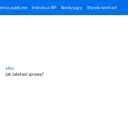
enia publiczne
Instrukcja BIP
Niesłyszący
Wysoki kontrast
eBoi
Jak załatwić sprawę?