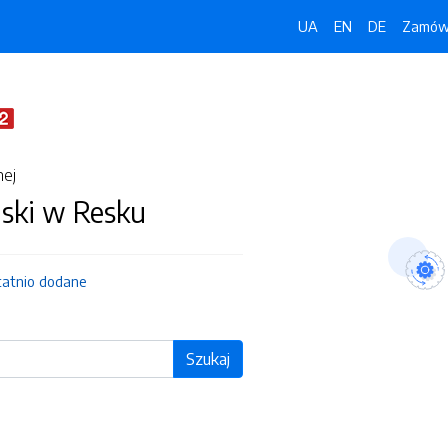
UA
EN
DE
Zamówi
nej
jski w Resku
tatnio dodane
Szukaj