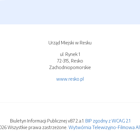
Urząd Miejski w Resku
ul. Rynek 1
72-315, Resko
Zachodniopomorskie
www.resko.pl
Biuletyn Informacji Publicznej v87.2.a.1.
BIP zgodny z WCAG 2.1
026 Wszystkie prawa zastrzeżone.
Wytwórnia Telewizyjno-Filmowa Alfa