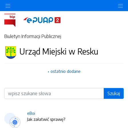
O
Biuletyn Informacji Publicznej
Urząd Miejski w Resku
ostatnio dodane
Wyszukiwarka
Szukaj
eBoi
Jak załatwić sprawę?