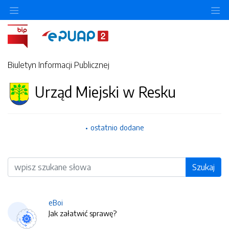
O
Biuletyn Informacji Publicznej
Urząd Miejski w Resku
ostatnio dodane
Wyszukiwarka
Szukaj
eBoi
Jak załatwić sprawę?