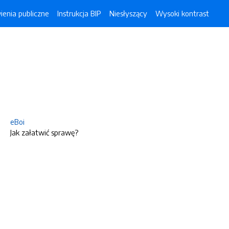
enia publiczne
Instrukcja BIP
Niesłyszący
Wysoki kontrast
eBoi
Jak załatwić sprawę?