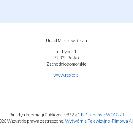
Urząd Miejski w Resku
ul. Rynek 1
72-315, Resko
Zachodniopomorskie
www.resko.pl
Biuletyn Informacji Publicznej v87.2.a.1.
BIP zgodny z WCAG 2.1
026 Wszystkie prawa zastrzeżone.
Wytwórnia Telewizyjno-Filmowa Alfa