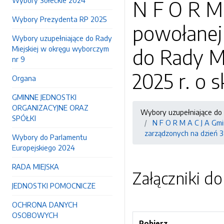
Wybory Sołeckie 2024
N F O R M
Wybory Prezydenta RP 2025
powołanej
Wybory uzupełniające do Rady
Miejskiej w okręgu wyborczym
do Rady Mi
nr 9
2025 r. o s
Organa
GMINNE JEDNOSTKI
ORGANIZACYJNE ORAZ
Wybory uzupełniające do 
SPÓŁKI
N F O R M A C J A Gmi
zarządzonych na dzień 3 s
Wybory do Parlamentu
Europejskiego 2024
RADA MIEJSKA
Załączniki d
JEDNOSTKI POMOCNICZE
OCHRONA DANYCH
OSOBOWYCH
Pobierz