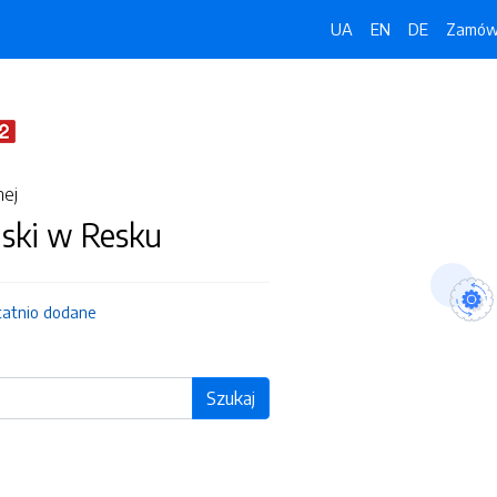
UA
EN
DE
Zamówi
nej
jski w Resku
tatnio dodane
Szukaj