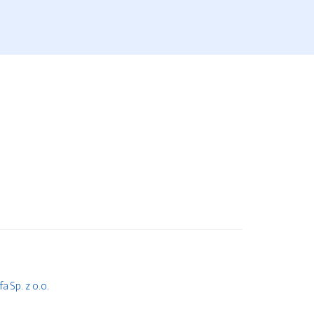
 Sp. z o.o.