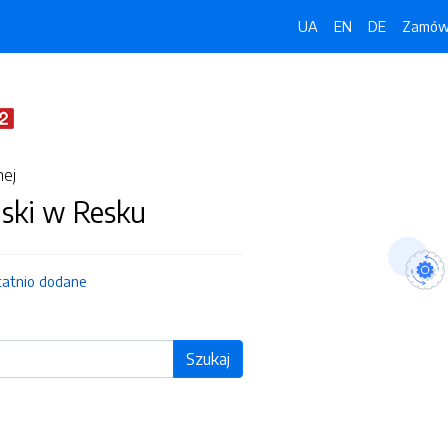
UA
EN
DE
Zamówi
nej
jski w Resku
tatnio dodane
Szukaj