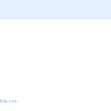
 Sp. z o.o.