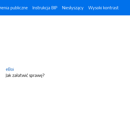
enia publiczne
Instrukcja BIP
Niesłyszący
Wysoki kontrast
eBoi
Jak załatwić sprawę?