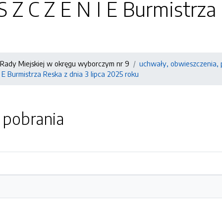
S Z C Z E N I E Burmistrza 
Rady Miejskiej w okręgu wyborczym nr 9
uchwały, obwieszczenia, 
 E Burmistrza Reska z dnia 3 lipca 2025 roku
o pobrania