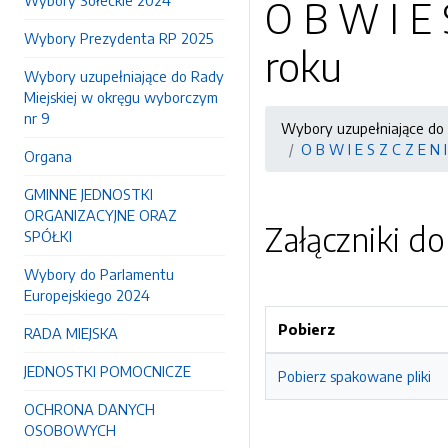
Wybory Sołeckie 2024
O B W I E 
Wybory Prezydenta RP 2025
roku
Wybory uzupełniające do Rady
Miejskiej w okręgu wyborczym
nr 9
Wybory uzupełniające do 
O B W I E S Z C Z E N I
Organa
GMINNE JEDNOSTKI
ORGANIZACYJNE ORAZ
Załączniki d
SPÓŁKI
Wybory do Parlamentu
Europejskiego 2024
Pobierz
RADA MIEJSKA
JEDNOSTKI POMOCNICZE
Pobierz spakowane pliki
OCHRONA DANYCH
OSOBOWYCH