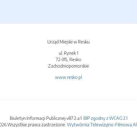
Urząd Miejski w Resku
ul. Rynek 1
72-315, Resko
Zachodniopomorskie
www.resko.pl
Biuletyn Informacji Publicznej v87.2.a.1.
BIP zgodny z WCAG 2.1
026 Wszystkie prawa zastrzeżone.
Wytwórnia Telewizyjno-Filmowa Alfa