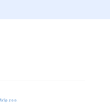
 Sp. z o.o.