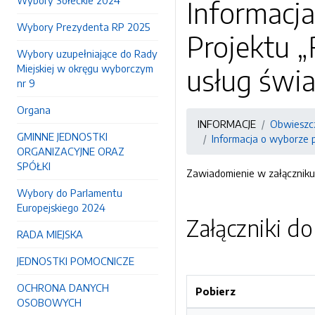
Wybory Sołeckie 2024
Informacja
Wybory Prezydenta RP 2025
Projektu 
Wybory uzupełniające do Rady
Miejskiej w okręgu wyborczym
usług świa
nr 9
Organa
INFORMACJE
Obwieszcz
GMINNE JEDNOSTKI
Informacja o wyborze p
ORGANIZACYJNE ORAZ
SPÓŁKI
Zawiadomienie w załączniku
Wybory do Parlamentu
Europejskiego 2024
Załączniki d
RADA MIEJSKA
JEDNOSTKI POMOCNICZE
OCHRONA DANYCH
Pobierz
OSOBOWYCH