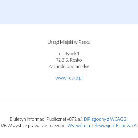
Urząd Miejski w Resku
ul. Rynek 1
72-315, Resko
Zachodniopomorskie
www.resko.pl
Biuletyn Informacji Publicznej v87.2.a.1.
BIP zgodny z WCAG 2.1
026 Wszystkie prawa zastrzeżone.
Wytwórnia Telewizyjno-Filmowa Alfa