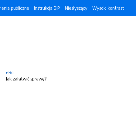
enia publiczne
Instrukcja BIP
Niesłyszący
Wysoki kontrast
eBoi
Jak załatwić sprawę?