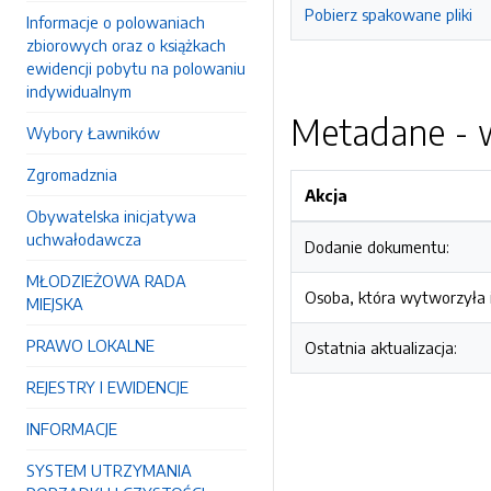
Pobierz spakowane pliki
Informacje o polowaniach
zbiorowych oraz o książkach
ewidencji pobytu na polowaniu
indywidualnym
Metadane - w
Wybory Ławników
Zgromadznia
Akcja
Obywatelska inicjatywa
uchwałodawcza
Dodanie dokumentu:
MŁODZIEŻOWA RADA
Osoba, która wytworzyła i
MIEJSKA
PRAWO LOKALNE
Ostatnia aktualizacja:
REJESTRY I EWIDENCJE
INFORMACJE
SYSTEM UTRZYMANIA