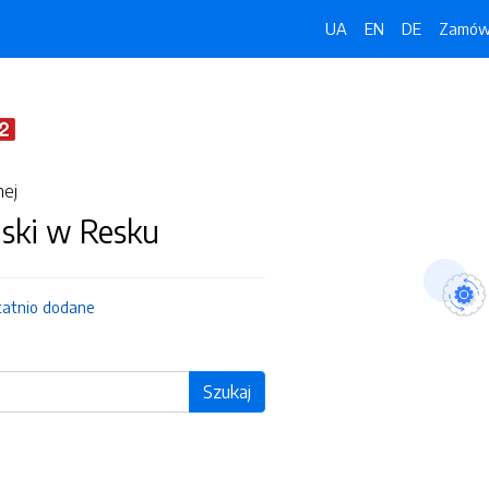
UA
EN
DE
Zamówi
nej
jski w Resku
tatnio dodane
Szukaj