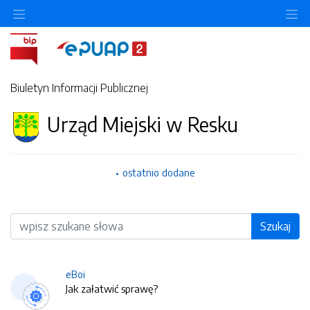
O
Biuletyn Informacji Publicznej
Urząd Miejski w Resku
ostatnio dodane
Wyszukiwarka
Szukaj
eBoi
Jak załatwić sprawę?