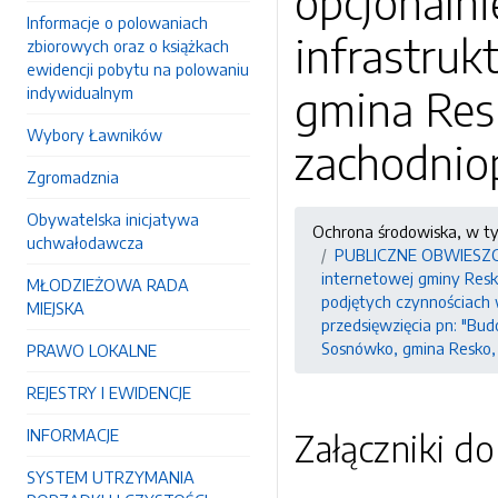
opcjonaln
Informacje o polowaniach
infrastru
zbiorowych oraz o książkach
ewidencji pobytu na polowaniu
gmina Res
indywidualnym
Wybory Ławników
zachodnio
Zgromadznia
Obywatelska inicjatywa
Ochrona środowiska, w t
uchwałodawcza
PUBLICZNE OBWIESZCZEN
internetowej gminy Resko
MŁODZIEŻOWA RADA
podjętych czynnościach
MIEJSKA
przedsięwzięcia pn: "Bu
Sosnówko, gmina Resko,
PRAWO LOKALNE
REJESTRY I EWIDENCJE
INFORMACJE
Załączniki d
SYSTEM UTRZYMANIA