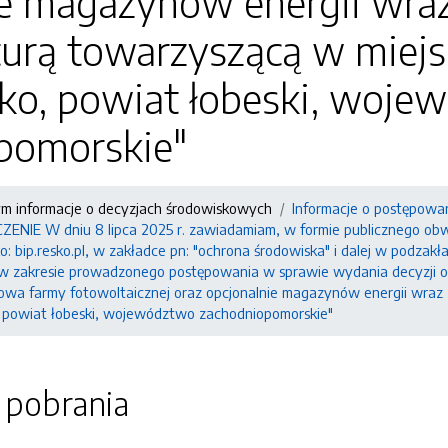
ie magazynów energii wraz
kturą towarzyszącą w mie
ko, powiat łobeski, woje
pomorskie"
ym informacje o decyzjach środowiskowych
Informacje o postępowa
IE W dniu 8 lipca 2025 r. zawiadamiam, w formie publicznego obwie
: bip.resko.pl, w zakładce pn: "ochrona środowiska" i dalej w podzak
 w zakresie prowadzonego postępowania w sprawie wydania decyzji 
dowa farmy fotowoltaicznej oraz opcjonalnie magazynów energii wraz 
 powiat łobeski, województwo zachodniopomorskie"
o pobrania