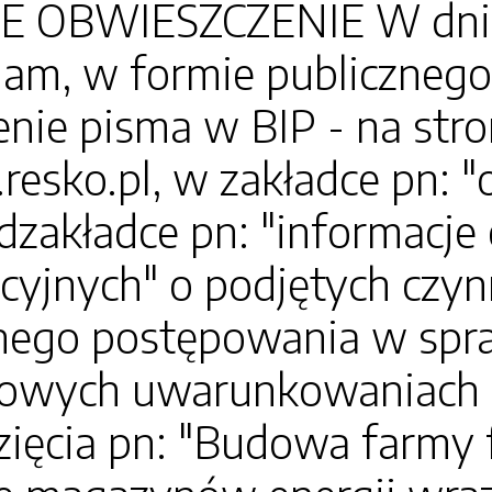
 OBWIESZCZENIE W dniu 8
am, w formie publicznego
nie pisma w BIP - na str
.resko.pl, w zakładce pn: 
dzakładce pn: "informacj
cyjnych" o podjętych czyn
ego postępowania w spra
owych uwarunkowaniach zg
ięcia pn: "Budowa farmy 