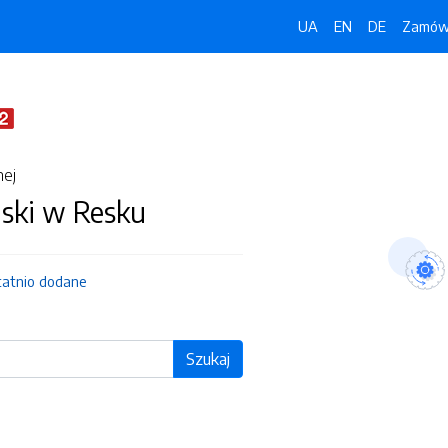
UA
EN
DE
Zamówi
nej
jski w Resku
tatnio dodane
Szukaj