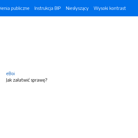
enia publiczne
Instrukcja BIP
Niesłyszący
Wysoki kontrast
eBoi
Jak załatwić sprawę?