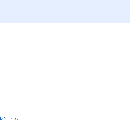
 Sp. z o.o.