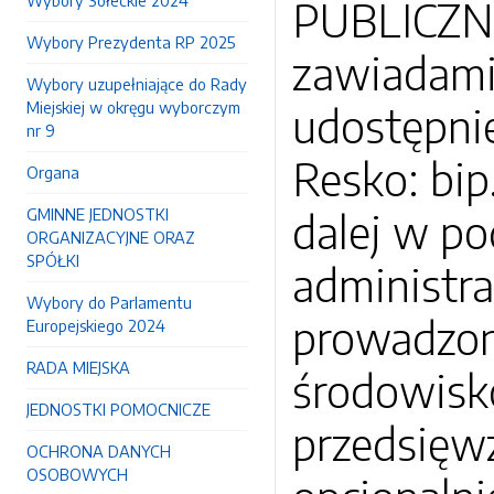
Wybory Sołeckie 2024
PUBLICZNE
Wybory Prezydenta RP 2025
zawiadami
Wybory uzupełniające do Rady
Miejskiej w okręgu wyborczym
udostępnie
nr 9
Resko: bip
Organa
GMINNE JEDNOSTKI
dalej w po
ORGANIZACYJNE ORAZ
SPÓŁKI
administra
Wybory do Parlamentu
prowadzon
Europejskiego 2024
RADA MIEJSKA
środowisk
JEDNOSTKI POMOCNICZE
przedsięwz
OCHRONA DANYCH
OSOBOWYCH