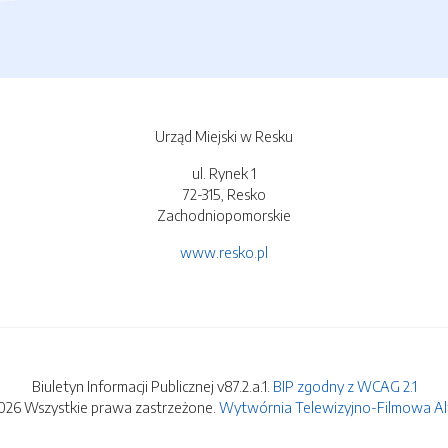
Urząd Miejski w Resku
ul. Rynek 1
72-315, Resko
Zachodniopomorskie
www.resko.pl
Biuletyn Informacji Publicznej v87.2.a.1.
BIP zgodny z WCAG 2.1
026 Wszystkie prawa zastrzeżone.
Wytwórnia Telewizyjno-Filmowa Alfa