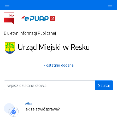
O
Biuletyn Informacji Publicznej
Urząd Miejski w Resku
ostatnio dodane
Wyszukiwarka
Szukaj
eBoi
Jak załatwić sprawę?