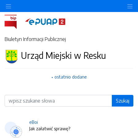
O
Biuletyn Informacji Publicznej
Urząd Miejski w Resku
ostatnio dodane
Wyszukiwarka
Szukaj
eBoi
Jak załatwić sprawę?