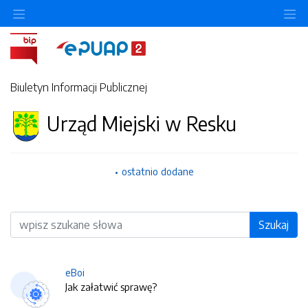
O
Biuletyn Informacji Publicznej
Urząd Miejski w Resku
ostatnio dodane
Wyszukiwarka
Szukaj
eBoi
Jak załatwić sprawę?